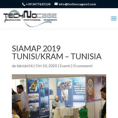
+39 3477635124
info@technocagesrl.com
SIAMAP 2019
TUNISI/KRAM – TUNISIA
da
fabrizio56
|
Ott 10, 2020
|
Eventi
|
0 commenti