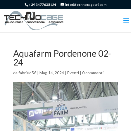
+39 3477635124
info@technocagesrl.com
Aquafarm Pordenone 02-
24
da
fabrizio56
|
Mag 14, 2024
|
Eventi
|
0 commenti